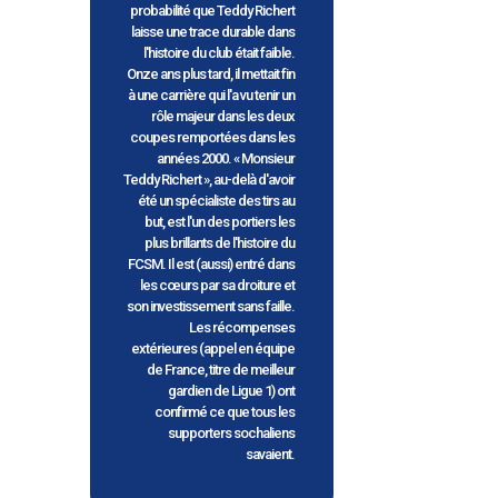
probabilité que Teddy Richert
laisse une trace durable dans
l'histoire du club était faible.
Onze ans plus tard, il mettait fin
à une carrière qui l'a vu tenir un
rôle majeur dans les deux
coupes remportées dans les
années 2000. « Monsieur
Teddy Richert », au-delà d'avoir
été un spécialiste des tirs au
but, est l'un des portiers les
plus brillants de l'histoire du
FCSM. Il est (aussi) entré dans
les cœurs par sa droiture et
son investissement sans faille.
Les récompenses
extérieures (appel en équipe
de France, titre de meilleur
gardien de Ligue 1) ont
confirmé ce que tous les
supporters sochaliens
savaient.