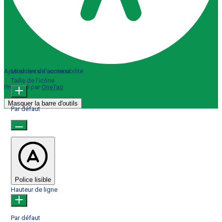
Ajustements d'accessibilité
Modules de contenu
Taille de l'icône
Propulsé par
OneTap
Masquer la barre d'outils
Par défaut
Police lisible
Hauteur de ligne
Par défaut