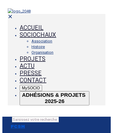
✕
ACCUEIL
SOCIOCHAUX
Association
Histoire
Organisation
PROJETS
ACTU
PRESSE
CONTACT
MySOCIO
ADHÉSIONS & PROJETS
2025-26
✕
FCSM